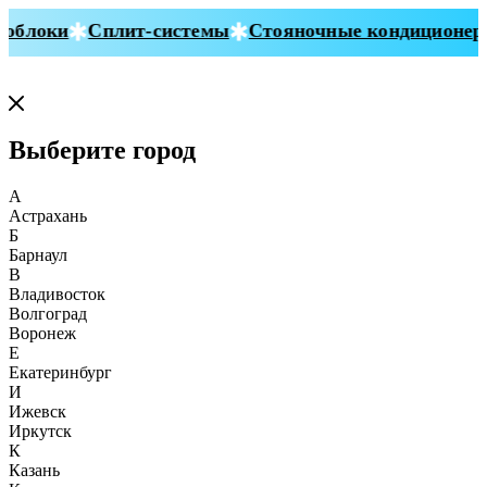
блоки
Сплит-системы
Стояночные кондиционеры
Выберите город
А
Астрахань
Б
Барнаул
В
Владивосток
Волгоград
Воронеж
Е
Екатеринбург
И
Ижевск
Иркутск
К
Казань