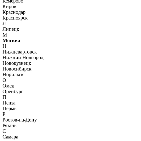
Кемерово
Киров
Краснодар
Красноярск
Л
Липецк
М
Москва
Н
Нижневартовск
Нижний Новгород
Новокузнецк
Новосибирск
Норильск
О
Омск
Оренбург
П
Пенза
Пермь
Р
Ростов-на-Дону
Рязань
С
Самара