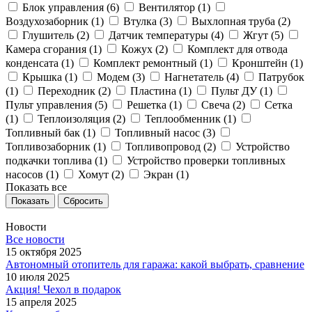
Блок управления (
6
)
Вентилятор (
1
)
Воздухозаборник (
1
)
Втулка (
3
)
Выхлопная труба (
2
)
Глушитель (
2
)
Датчик температуры (
4
)
Жгут (
5
)
Камера сгорания (
1
)
Кожух (
2
)
Комплект для отвода
конденсата (
1
)
Комплект ремонтный (
1
)
Кронштейн (
1
)
Крышка (
1
)
Модем (
3
)
Нагнетатель (
4
)
Патрубок
(
1
)
Переходник (
2
)
Пластина (
1
)
Пульт ДУ (
1
)
Пульт управления (
5
)
Решетка (
1
)
Свеча (
2
)
Сетка
(
1
)
Теплоизоляция (
2
)
Теплообменник (
1
)
Топливный бак (
1
)
Топливный насос (
3
)
Топливозаборник (
1
)
Топливопровод (
2
)
Устройство
подкачки топлива (
1
)
Устройство проверки топливных
насосов (
1
)
Хомут (
2
)
Экран (
1
)
Показать все
Сбросить
Новости
Все новости
15 октября 2025
Автономный отопитель для гаража: какой выбрать, сравнение
10 июля 2025
Акция! Чехол в подарок
15 апреля 2025