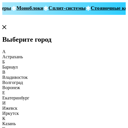
еры
Моноблоки
Сплит-системы
Стояночные кон
Выберите город
А
Астрахань
Б
Барнаул
В
Владивосток
Волгоград
Воронеж
Е
Екатеринбург
И
Ижевск
Иркутск
К
Казань