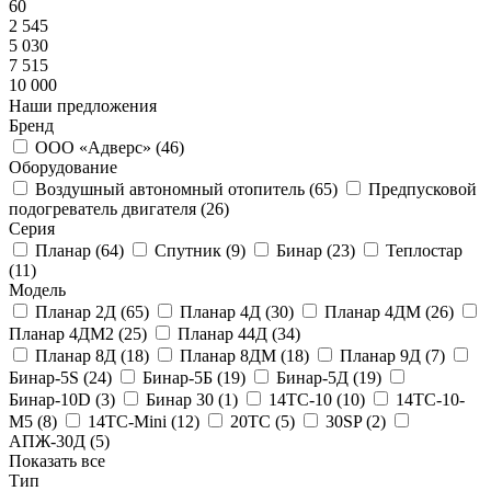
60
2 545
5 030
7 515
10 000
Наши предложения
Бренд
ООО «Адверс» (
46
)
Оборудование
Воздушный автономный отопитель (
65
)
Предпусковой
подогреватель двигателя (
26
)
Серия
Планар (
64
)
Спутник (
9
)
Бинар (
23
)
Теплостар
(
11
)
Модель
Планар 2Д (
65
)
Планар 4Д (
30
)
Планар 4ДМ (
26
)
Планар 4ДМ2 (
25
)
Планар 44Д (
34
)
Планар 8Д (
18
)
Планар 8ДМ (
18
)
Планар 9Д (
7
)
Бинар-5S (
24
)
Бинар-5Б (
19
)
Бинар-5Д (
19
)
Бинар-10D (
3
)
Бинар 30 (
1
)
14ТС-10 (
10
)
14ТС-10-
М5 (
8
)
14ТС-Mini (
12
)
20ТС (
5
)
30SP (
2
)
АПЖ-30Д (
5
)
Показать все
Тип