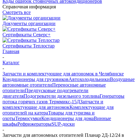
Коды ошибок стояночных автокондиционеров
Справочная информация
Смотреть все
Документы организации
Сертификаты Северс+
Сертификаты Теплостар
Главная
-
Каталог
-
Запчасти и комплектующие для автономок в Челябинске
Кондиционеры для грузовиков
Автохолодильники
Воздушные
автономные отопители
Переносные автономные
отопители
Предпусковые подогреватели
двигателя
Подогреватели дизельного топлива
Генераторы
потока горячих газов Терммикс-15Д
Запчасти и
комплектующие для автономок
Комплектующие для
отопителей на катера
Товары для туризма и
охоты
Термосумки
Кондиционеры для дома
Винные
шкафы
Рефрижераторы
SUP-доски
-
Запчасти для автономных отопителей Планар 2Д-12/24 в