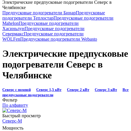
Электрические предпусковые подогреватели Северс в
Челябинске
Предпусковые подогреватели Бинар
Предпусковые
подогреватели Теплостар
Предпусковые подогреватели
Mahelon
Предпусковые подогреватели
Хасиньлун
Предпусковые подогреватели
Севермакс
Предпусковые подогреватели
WÖLFen
Предпусковые подогреватели Webasto
Электрические предпусковые
подогреватели Северс в
Челябинске
Северс с помпой
Северс 1,5 кВт
Северс 2 кВт
Северс 3 кВт
Все
предпусковые подогреватели
Фильтр
По алфавиту
Быстрый просмотр
Северс-М
Мощность