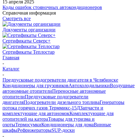
15 апреля 2025
Коды ошибок стояночных автокондиционеров
Справочная информация
Смотреть все
Документы организации
Сертификаты Северс+
Сертификаты Теплостар
Главная
-
Каталог
-
Предпусковые подогреватели двигателя в Челябинске
Кондиционеры для грузовиков
Автохолодильники
Воздушные
автономные отопители
Переносные автономные
отопители
Предпусковые подогреватели
двигателя
Подогреватели дизельного топлива
Генераторы
потока горячих газов Терммикс-15Д
Запчасти и
комплектующие для автономок
Комплектующие для
отопителей на катера
Товары для туризма и
охоты
Термосумки
Кондиционеры для дома
Винные
шкафы
Рефрижераторы
SUP-доски
-