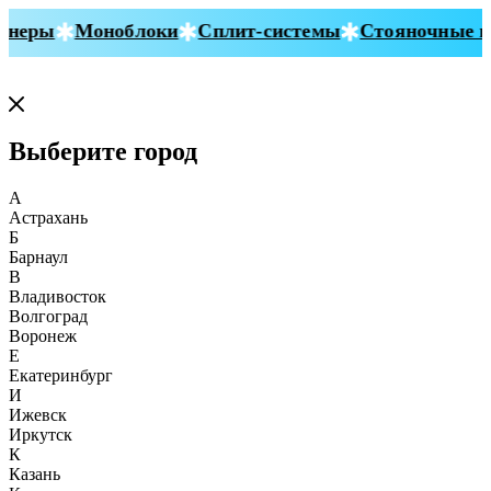
неры
Моноблоки
Сплит-системы
Стояночные ко
Выберите город
А
Астрахань
Б
Барнаул
В
Владивосток
Волгоград
Воронеж
Е
Екатеринбург
И
Ижевск
Иркутск
К
Казань