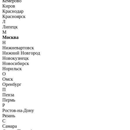
Кемерово
Киров
Краснодар
Красноярск
Л
Липецк
М
Москва
Н
Нижневартовск
Нижний Новгород
Новокузнецк
Новосибирск
Норильск
О
Омск
Оренбург
П
Пенза
Пермь
Р
Ростов-на-Дону
Рязань
С
Самара