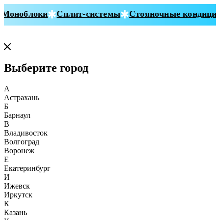
Моноблоки
Сплит-системы
Стояночные кондицио
Выберите город
А
Астрахань
Б
Барнаул
В
Владивосток
Волгоград
Воронеж
Е
Екатеринбург
И
Ижевск
Иркутск
К
Казань