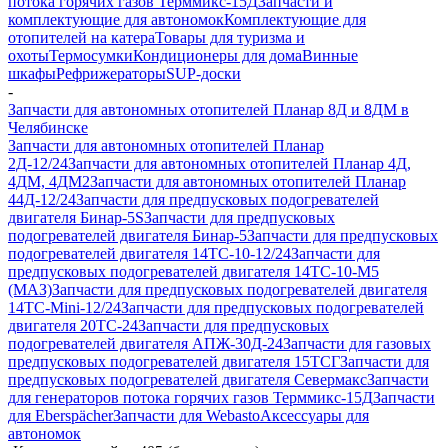
потока горячих газов Терммикс-15Д
Запчасти и
комплектующие для автономок
Комплектующие для
отопителей на катера
Товары для туризма и
охоты
Термосумки
Кондиционеры для дома
Винные
шкафы
Рефрижераторы
SUP-доски
-
Запчасти для автономных отопителей Планар 8Д и 8ДМ в
Челябинске
Запчасти для автономных отопителей Планар
2Д-12/24
Запчасти для автономных отопителей Планар 4Д,
4ДМ, 4ДМ2
Запчасти для автономных отопителей Планар
44Д-12/24
Запчасти для предпусковых подогревателей
двигателя Бинар-5S
Запчасти для предпусковых
подогревателей двигателя Бинар-5
Запчасти для предпусковых
подогревателей двигателя 14ТС-10-12/24
Запчасти для
предпусковых подогревателей двигателя 14ТС-10-М5
(МАЗ)
Запчасти для предпусковых подогревателей двигателя
14ТС-Mini-12/24
Запчасти для предпусковых подогревателей
двигателя 20ТС-24
Запчасти для предпусковых
подогревателей двигателя АПЖ-30Д-24
Запчасти для газовых
предпусковых подогревателей двигателя 15ТСГ
Запчасти для
предпусковых подогревателей двигателя Севермакс
Запчасти
для генераторов потока горячих газов Терммикс-15Д
Запчасти
для Eberspächer
Запчасти для Webasto
Аксессуары для
автономок