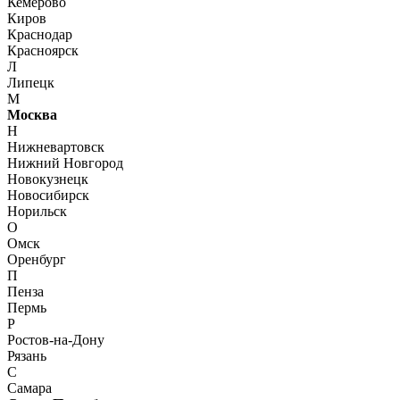
Кемерово
Киров
Краснодар
Красноярск
Л
Липецк
М
Москва
Н
Нижневартовск
Нижний Новгород
Новокузнецк
Новосибирск
Норильск
О
Омск
Оренбург
П
Пенза
Пермь
Р
Ростов-на-Дону
Рязань
С
Самара