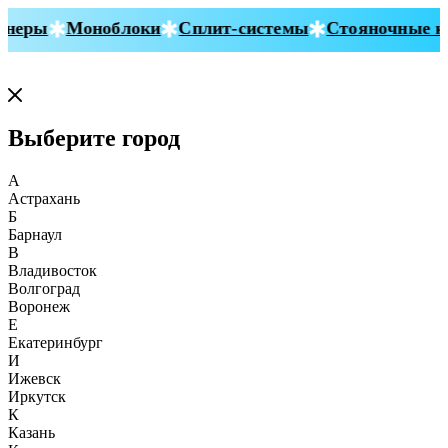
неры
Моноблоки
Сплит-системы
Стояночные ко
Выберите город
А
Астрахань
Б
Барнаул
В
Владивосток
Волгоград
Воронеж
Е
Екатеринбург
И
Ижевск
Иркутск
К
Казань