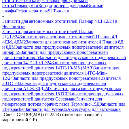
отопителей на катера
Товары для туризма и
охоты
Термосумки
Кондиционеры для дома
Винные
шкафы
Рефрижераторы
SUP-доски
-
Запчасти для автономных отопителей Планар 44Д-12/24 в
Челябинске
Запчасти для автономных отопителей Планар
2Д-12/24
Запчасти для автономных отопителей Планар 4Д,
4ДМ, 4ДМ2
Запчасти для автономных отопителей Планар 8Д
и 8ДМ
Запчасти для предпусковых подогревателей двигателя
Бинар-5S
Запчасти для предпусковых подогревателей
двигателя Бинар-5
Запчасти для предпусковых подогревателей
двигателя 14ТС-10-12/24
Запчасти для предпусковых
подогревателей двигателя 14ТС-10-М5 (МАЗ)
Запчасти для
предпусковых подогревателей двигателя 14ТС-Mini-
12/24
Запчасти для предпусковых подогревателей двигателя
20ТС-24
Запчасти для предпусковых подогревателей
двигателя АПЖ-30Д-24
Запчасти для газовых предпусковых
подогревателей двигателя 15ТСГ
Запчасти для предпусковых
подогревателей двигателя Севермакс
Запчасти для
генераторов потока горячих газов Терммикс-15Д
Запчасти для
Eberspächer
Запчасти для Webasto
Аксессуары для автономок
-
Свеча GP 18В(24В) сб. 2253 (только для изделий с
маркировкой GP)