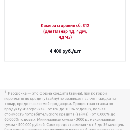
Камера сгорания сб. 812
(для Планар 4Д, 4ДМ,
4ДМ2)
4 400
руб.
/шт
1.
Рассрочка — это форма кредита (займа), при которой
переплаты по кредиту (займу) не возникает за счет скидки на
товар, предоставляемой продавцом. Процентная ставка по
продукту «Рассрочка» - от 0% до 100% годовых, полная
стоимость потребительского кредита (займа) - от 0.000% до
60.000% годовых. Минимальная сумма - 3000 р., максимальная
сумма - 500 000 рублей. Срок предоставления - от 3 до 36 месяцев.
Ваш тариф и размер ежемесячного платежа будет определен по