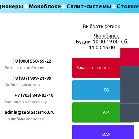
ционеры
Моноблоки
Сплит-системы
Стояно
Выбрать регион:
Челябинск
Будни: 10:00‑19:00, Сб:
11:00‑15:00
8 (800) 550-69-22
Заказать звонок
Бесплатно по России
8 (937) 999-21-99
Мобильный номер
TG
+7 (705) 848-03-10
Звонок по Казахстану
admin@teplostar163.ru
WA
По любым вопросам
MAX