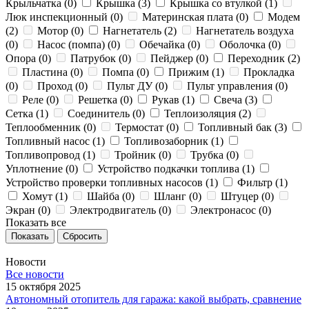
Крыльчатка (
0
)
Крышка (
3
)
Крышка со втулкой (
1
)
Люк инспекционный (
0
)
Материнская плата (
0
)
Модем
(
2
)
Мотор (
0
)
Нагнетатель (
2
)
Нагнетатель воздуха
(
0
)
Насос (помпа) (
0
)
Обечайка (
0
)
Оболочка (
0
)
Опора (
0
)
Патрубок (
0
)
Пейджер (
0
)
Переходник (
2
)
Пластина (
0
)
Помпа (
0
)
Прижим (
1
)
Прокладка
(
0
)
Проход (
0
)
Пульт ДУ (
0
)
Пульт управления (
0
)
Реле (
0
)
Решетка (
0
)
Рукав (
1
)
Свеча (
3
)
Сетка (
1
)
Соединитель (
0
)
Теплоизоляция (
2
)
Теплообменник (
0
)
Термостат (
0
)
Топливный бак (
3
)
Топливный насос (
1
)
Топливозаборник (
1
)
Топливопровод (
1
)
Тройник (
0
)
Трубка (
0
)
Уплотнение (
0
)
Устройство подкачки топлива (
1
)
Устройство проверки топливных насосов (
1
)
Фильтр (
1
)
Хомут (
1
)
Шайба (
0
)
Шланг (
0
)
Штуцер (
0
)
Экран (
0
)
Электродвигатель (
0
)
Электронасос (
0
)
Показать все
Сбросить
Новости
Все новости
15 октября 2025
Автономный отопитель для гаража: какой выбрать, сравнение