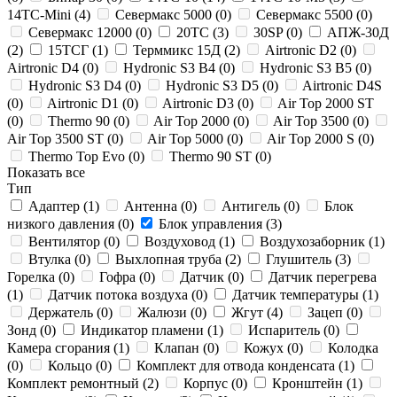
14ТС-Mini (
4
)
Севермакс 5000 (
0
)
Севермакс 5500 (
0
)
Севермакс 12000 (
0
)
20ТС (
3
)
30SP (
0
)
АПЖ-30Д
(
2
)
15ТСГ (
1
)
Терммикс 15Д (
2
)
Airtronic D2 (
0
)
Airtronic D4 (
0
)
Hydronic S3 B4 (
0
)
Hydronic S3 B5 (
0
)
Hydronic S3 D4 (
0
)
Hydronic S3 D5 (
0
)
Airtronic D4S
(
0
)
Airtronic D1 (
0
)
Airtronic D3 (
0
)
Air Top 2000 ST
(
0
)
Thermo 90 (
0
)
Air Top 2000 (
0
)
Air Top 3500 (
0
)
Air Top 3500 ST (
0
)
Air Top 5000 (
0
)
Air Top 2000 S (
0
)
Thermo Top Evo (
0
)
Thermo 90 ST (
0
)
Показать все
Тип
Адаптер (
1
)
Антенна (
0
)
Антигель (
0
)
Блок
низкого давления (
0
)
Блок управления (
3
)
Вентилятор (
0
)
Воздуховод (
1
)
Воздухозаборник (
1
)
Втулка (
0
)
Выхлопная труба (
2
)
Глушитель (
3
)
Горелка (
0
)
Гофра (
0
)
Датчик (
0
)
Датчик перегрева
(
1
)
Датчик потока воздуха (
0
)
Датчик температуры (
1
)
Держатель (
0
)
Жалюзи (
0
)
Жгут (
4
)
Зацеп (
0
)
Зонд (
0
)
Индикатор пламени (
1
)
Испаритель (
0
)
Камера сгорания (
1
)
Клапан (
0
)
Кожух (
0
)
Колодка
(
0
)
Кольцо (
0
)
Комплект для отвода конденсата (
1
)
Комплект ремонтный (
2
)
Корпус (
0
)
Кронштейн (
1
)