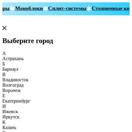
ры
Моноблоки
Сплит-системы
Стояночные конд
Выберите город
А
Астрахань
Б
Барнаул
В
Владивосток
Волгоград
Воронеж
Е
Екатеринбург
И
Ижевск
Иркутск
К
Казань