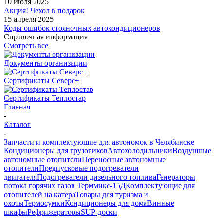
10 июля 2025
Акция! Чехол в подарок
15 апреля 2025
Коды ошибок стояночных автокондиционеров
Справочная информация
Смотреть все
Документы организации
Сертификаты Северс+
Сертификаты Теплостар
Главная
-
Каталог
-
Запчасти и комплектующие для автономок в Челябинске
Кондиционеры для грузовиков
Автохолодильники
Воздушные
автономные отопители
Переносные автономные
отопители
Предпусковые подогреватели
двигателя
Подогреватели дизельного топлива
Генераторы
потока горячих газов Терммикс-15Д
Комплектующие для
отопителей на катера
Товары для туризма и
охоты
Термосумки
Кондиционеры для дома
Винные
шкафы
Рефрижераторы
SUP-доски