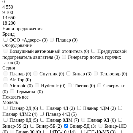
0
4 550
9 100
13 650
18 200
Наши предложения
Бренд
ООО «Адверс» (
3
)
Планар (
0
)
Оборудование
Воздушный автономный отопитель (
0
)
Предпусковой
подогреватель двигателя (
3
)
Генератор потока горячих
газов (
0
)
Серия
Планар (
0
)
Спутник (
0
)
Бинар (
3
)
Теплостар (
0
)
Air Top (
0
)
Airtronic (
0
)
Hydronic (
0
)
Thermo (
0
)
Севермакс
(
0
)
Терммикс (
0
)
Показать все
Модель
Планар 2Д (
6
)
Планар 4Д (
2
)
Планар 4ДМ (
2
)
Планар 4ДМ2 (
4
)
Планар 44Д (
5
)
Планар 8Д (
5
)
Планар 8ДМ (
7
)
Планар 9Д (
0
)
Бинар-5S (
2
)
Бинар-5Б (
2
)
Бинар-5Д (
3
)
Бинар-10D
(
0
)
Бинар 30 (
0
)
14ТС-10 (
14
)
14ТС-10-М5 (
3
)