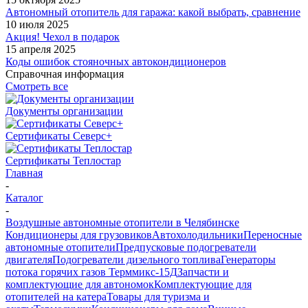
Автономный отопитель для гаража: какой выбрать, сравнение
10 июля 2025
Акция! Чехол в подарок
15 апреля 2025
Коды ошибок стояночных автокондиционеров
Справочная информация
Смотреть все
Документы организации
Сертификаты Северс+
Сертификаты Теплостар
Главная
-
Каталог
-
Воздушные автономные отопители в Челябинске
Кондиционеры для грузовиков
Автохолодильники
Переносные
автономные отопители
Предпусковые подогреватели
двигателя
Подогреватели дизельного топлива
Генераторы
потока горячих газов Терммикс-15Д
Запчасти и
комплектующие для автономок
Комплектующие для
отопителей на катера
Товары для туризма и