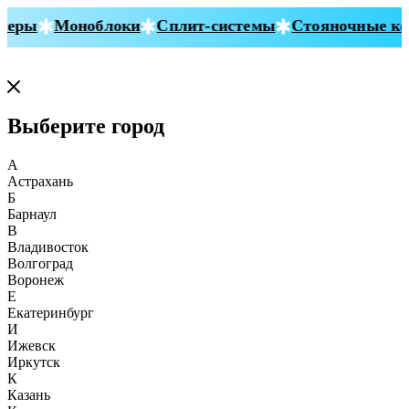
еры
Моноблоки
Сплит-системы
Стояночные кон
Выберите город
А
Астрахань
Б
Барнаул
В
Владивосток
Волгоград
Воронеж
Е
Екатеринбург
И
Ижевск
Иркутск
К
Казань