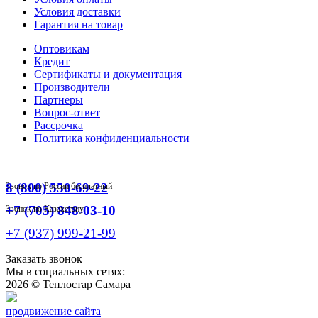
Условия доставки
Гарантия на товар
Оптовикам
Кредит
Сертификаты и документация
Производители
Партнеры
Вопрос-ответ
Рассрочка
Политика конфиденциальности
8 (800) 550-69-22
Звонок по России бесплатный
+7 (705) 848-03-10
Звонок по Казахстану
+7 (937) 999-21-99
Заказать звонок
Мы в социальных сетях:
2026 ©
Теплостар Самара
продвижение сайта