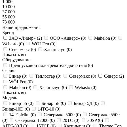
1 000
19 000
37 000
55 000
73 000
Наши предложения
Бренд
ЗАО «Лидер» (
2
)
ООО «Адверс» (
0
)
Mahelon (
0
)
Webasto (
0
)
WÖLFen (
0
)
Севермакс (
0
)
Хасиньлун (
0
)
Показать все
Оборудование
Предпусковой подогреватель двигателя (
0
)
Серия
Бинар (
0
)
Теплостар (
0
)
Севермакс (
0
)
Северс (
2
)
WÖLFen (
0
)
Mahelon (
0
)
Хасиньлун (
0
)
Webasto (
0
)
Показать все
Модель
Бинар-5S (
0
)
Бинар-5Б (
0
)
Бинар-5Д (
0
)
Бинар-10D (
0
)
14ТС-10 (
0
)
14ТС-Mini (
0
)
Севермакс 5000 (
0
)
Севермакс 5500
(
0
)
Севермакс 12000 (
0
)
20ТС (
0
)
30SP (
0
)
АПЖ-30Д (
0
)
15ТСГ (
0
)
Хасиньлун (
0
)
Thermo Top