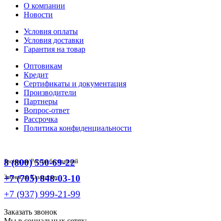
О компании
Новости
Условия оплаты
Условия доставки
Гарантия на товар
Оптовикам
Кредит
Сертификаты и документация
Производители
Партнеры
Вопрос-ответ
Рассрочка
Политика конфиденциальности
8 (800) 550-69-22
Звонок по России бесплатный
+7 (705) 848-03-10
Звонок по Казахстану
+7 (937) 999-21-99
Заказать звонок
Мы в социальных сетях: