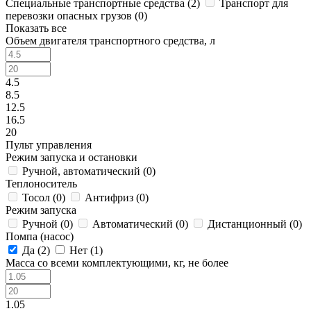
Специальные транспортные средства (
2
)
Транспорт для
перевозки опасных грузов (
0
)
Показать все
Объем двигателя транспортного средства, л
4.5
8.5
12.5
16.5
20
Пульт управления
Режим запуска и остановки
Ручной, автоматический (
0
)
Теплоноситель
Тосол (
0
)
Антифриз (
0
)
Режим запуска
Ручной (
0
)
Автоматический (
0
)
Дистанционный (
0
)
Помпа (насос)
Да (
2
)
Нет (
1
)
Масса со всеми комплектующими, кг, не более
1.05