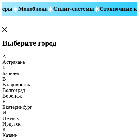
еры
Моноблоки
Сплит-системы
Стояночные кон
Выберите город
А
Астрахань
Б
Барнаул
В
Владивосток
Волгоград
Воронеж
Е
Екатеринбург
И
Ижевск
Иркутск
К
Казань