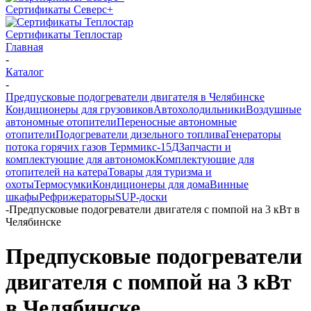
Сертификаты Северс+
Сертификаты Теплостар
Главная
-
Каталог
-
Предпусковые подогреватели двигателя в Челябинске
Кондиционеры для грузовиков
Автохолодильники
Воздушные
автономные отопители
Переносные автономные
отопители
Подогреватели дизельного топлива
Генераторы
потока горячих газов Терммикс-15Д
Запчасти и
комплектующие для автономок
Комплектующие для
отопителей на катера
Товары для туризма и
охоты
Термосумки
Кондиционеры для дома
Винные
шкафы
Рефрижераторы
SUP-доски
-
Предпусковые подогреватели двигателя c помпой на 3 кВт в
Челябинске
Предпусковые подогреватели
двигателя c помпой на 3 кВт
в Челябинске