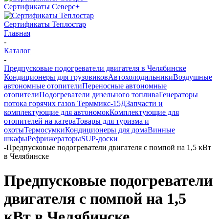
Сертификаты Северс+
Сертификаты Теплостар
Главная
-
Каталог
-
Предпусковые подогреватели двигателя в Челябинске
Кондиционеры для грузовиков
Автохолодильники
Воздушные
автономные отопители
Переносные автономные
отопители
Подогреватели дизельного топлива
Генераторы
потока горячих газов Терммикс-15Д
Запчасти и
комплектующие для автономок
Комплектующие для
отопителей на катера
Товары для туризма и
охоты
Термосумки
Кондиционеры для дома
Винные
шкафы
Рефрижераторы
SUP-доски
-
Предпусковые подогреватели двигателя c помпой на 1,5 кВт
в Челябинске
Предпусковые подогреватели
двигателя c помпой на 1,5
кВт в Челябинске