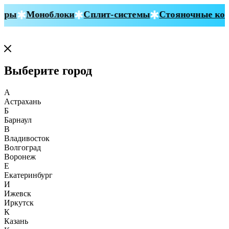
ры
Моноблоки
Сплит-системы
Стояночные конд
Выберите город
А
Астрахань
Б
Барнаул
В
Владивосток
Волгоград
Воронеж
Е
Екатеринбург
И
Ижевск
Иркутск
К
Казань