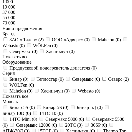
1 000
19 000
37 000
55 000
73 000
Наши предложения
Бренд
ЗАО «Лидер» (
2
)
ООО «Адверс» (
0
)
Mahelon (
0
)
Webasto (
0
)
WÖLFen (
0
)
Севермакс (
0
)
Хасиньлун (
0
)
Показать все
Оборудование
Предпусковой подогреватель двигателя (
0
)
Серия
Бинар (
0
)
Теплостар (
0
)
Севермакс (
0
)
Северс (
2
)
WÖLFen (
0
)
Mahelon (
0
)
Хасиньлун (
0
)
Webasto (
0
)
Показать все
Модель
Бинар-5S (
0
)
Бинар-5Б (
0
)
Бинар-5Д (
0
)
Бинар-10D (
0
)
14ТС-10 (
0
)
14ТС-Mini (
0
)
Севермакс 5000 (
0
)
Севермакс 5500
(
0
)
Севермакс 12000 (
0
)
20ТС (
0
)
30SP (
0
)
АПЖ-30Д (
0
)
15ТСГ (
0
)
Хасиньлун (
0
)
Thermo Top