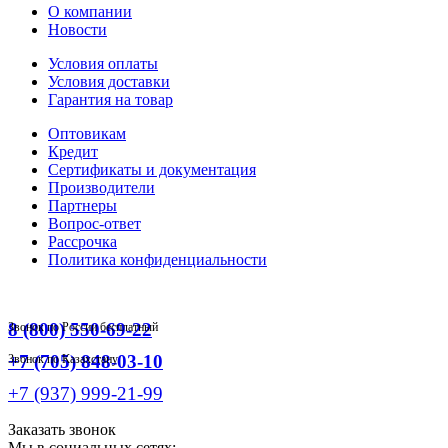
О компании
Новости
Условия оплаты
Условия доставки
Гарантия на товар
Оптовикам
Кредит
Сертификаты и документация
Производители
Партнеры
Вопрос-ответ
Рассрочка
Политика конфиденциальности
8 (800) 550-69-22
Звонок по России бесплатный
+7 (705) 848-03-10
Звонок по Казахстану
+7 (937) 999-21-99
Заказать звонок
Мы в социальных сетях: