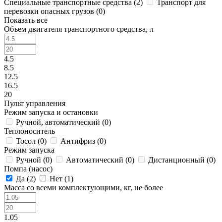
Специальные транспортные средства (
2
)
Транспорт для
перевозки опасных грузов (
0
)
Показать все
Объем двигателя транспортного средства, л
4.5
8.5
12.5
16.5
20
Пульт управления
Режим запуска и остановки
Ручной, автоматический (
0
)
Теплоноситель
Тосол (
0
)
Антифриз (
0
)
Режим запуска
Ручной (
0
)
Автоматический (
0
)
Дистанционный (
0
)
Помпа (насос)
Да (
2
)
Нет (
1
)
Масса со всеми комплектующими, кг, не более
1.05