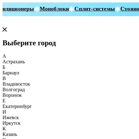
ндиционеры
Моноблоки
Сплит-системы
Стояноч
Выберите город
А
Астрахань
Б
Барнаул
В
Владивосток
Волгоград
Воронеж
Е
Екатеринбург
И
Ижевск
Иркутск
К
Казань