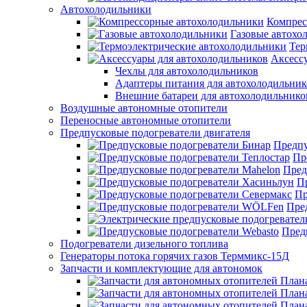
Автохолодильники
Компрес
Газовые автохо
Тер
Аксесс
Чехлы для автохолодильников
Адаптеры питания для автохолодильник
Внешние батареи для автохолодильнико
Воздушные автономные отопители
Переносные автономные отопители
Предпусковые подогреватели двигателя
Предпу
Пр
Пред
П
Пр
Пре
Пред
Подогреватели дизельного топлива
Генераторы потока горячих газов Терммикс-15Д
Запчасти и комплектующие для автономок