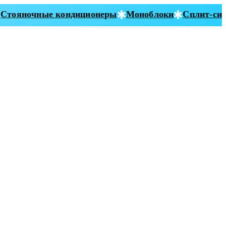
тояночные кондиционеры
Моноблоки
Сплит-сист