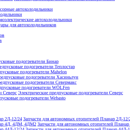
сорные автохолодильники
лодильники
моэлектрические автохолодильники
уары для автохолодильников
ов
в
сковые подогреватели Бинар
едпусковые подогреватели Теплостар
пусковые подогреватели Mahelon
редпусковые подогреватели Хасиньлун
едпусковые подогреватели Севермакс
дпусковые подогреватели WÖLFen
Электрические предпусковые подогреватели Северс
пусковые подогреватели Webasto
Запчасти для автономных отопителей Планар 2Д-12/
Запчасти для автономных отопителей Плана
Запчасти для автономных отопителей Планар 44Д-1