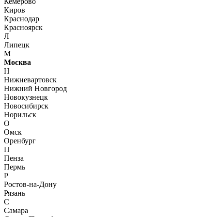
Кемерово
Киров
Краснодар
Красноярск
Л
Липецк
М
Москва
Н
Нижневартовск
Нижний Новгород
Новокузнецк
Новосибирск
Норильск
О
Омск
Оренбург
П
Пенза
Пермь
Р
Ростов-на-Дону
Рязань
С
Самара