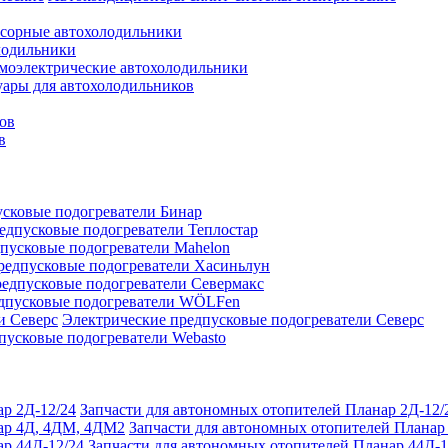
сорные автохолодильники
лодильники
моэлектрические автохолодильники
уары для автохолодильников
ов
в
сковые подогреватели Бинар
едпусковые подогреватели Теплостар
пусковые подогреватели Mahelon
редпусковые подогреватели Хасиньлун
едпусковые подогреватели Севермакс
дпусковые подогреватели WÖLFen
Электрические предпусковые подогреватели Северс
пусковые подогреватели Webasto
Запчасти для автономных отопителей Планар 2Д-12/
Запчасти для автономных отопителей Плана
Запчасти для автономных отопителей Планар 44Д-1