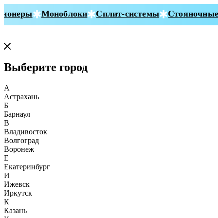
ионеры
Моноблоки
Сплит-системы
Стояночные 
Выберите город
А
Астрахань
Б
Барнаул
В
Владивосток
Волгоград
Воронеж
Е
Екатеринбург
И
Ижевск
Иркутск
К
Казань