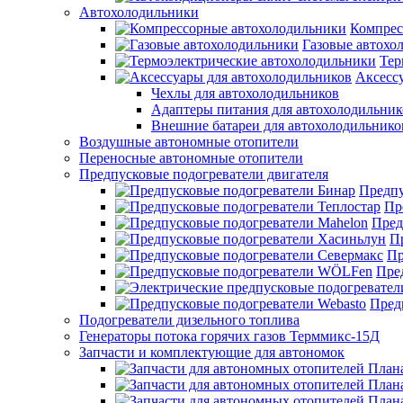
Автохолодильники
Компрес
Газовые автохо
Тер
Аксесс
Чехлы для автохолодильников
Адаптеры питания для автохолодильник
Внешние батареи для автохолодильнико
Воздушные автономные отопители
Переносные автономные отопители
Предпусковые подогреватели двигателя
Предпу
Пр
Пред
П
Пр
Пре
Пред
Подогреватели дизельного топлива
Генераторы потока горячих газов Терммикс-15Д
Запчасти и комплектующие для автономок