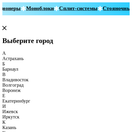
ионеры
Моноблоки
Сплит-системы
Стояночные 
Выберите город
А
Астрахань
Б
Барнаул
В
Владивосток
Волгоград
Воронеж
Е
Екатеринбург
И
Ижевск
Иркутск
К
Казань