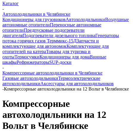
Каталог
-
Автохолодильники в Челябинске
Кондиционеры для грузовиков
Автохолодильники
Воздушные
автономные отопители
Переносные автономные
отопители
Предпусковые подогреватели
двигателя
Подогреватели дизельного топлива
Генераторы
потока горячих газов Терммикс-15Д
Запчасти и
комплектующие для автономок
Комплектующие для
отопителей на катера
Товары для туризма и
охоты
Термосумки
Кондиционеры для дома
Винные
шкафы
Рефрижераторы
SUP-доски
-
Компрессорные автохолодильники в Челябинске
Газовые автохолодильники
Термоэлектрические
автохолодильники
Аксессуары для автохолодильников
-
Компрессорные автохолодильники на 12 Вольт в Челябинске
Компрессорные
автохолодильники на 12
Вольт в Челябинске